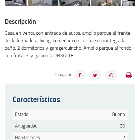
larrosa.com.ar/htdocs/wp-content/themes/larrosa2015/single-
la
venta.php
on line
59
ve
Descripción
Casa en venta con entrada de autos, amplio parque al frente,
deck de madera, living-comedor con cocina semi integrada,
baño, 2 dormitorios y garage/quincho. Amplio parque al fondo
con frutales y galpón. CONSULTE.
Compartir
Características
Estado
Bueno
Antiguedad
30
Habitaciones
2