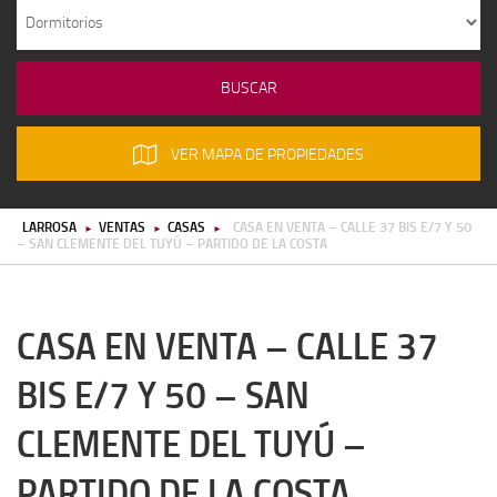
n
VER MAPA DE PROPIEDADES
LARROSA
VENTAS
CASAS
CASA EN VENTA – CALLE 37 BIS E/7 Y 50
►
►
►
– SAN CLEMENTE DEL TUYÚ – PARTIDO DE LA COSTA
CASA EN VENTA – CALLE 37
BIS E/7 Y 50 – SAN
CLEMENTE DEL TUYÚ –
PARTIDO DE LA COSTA