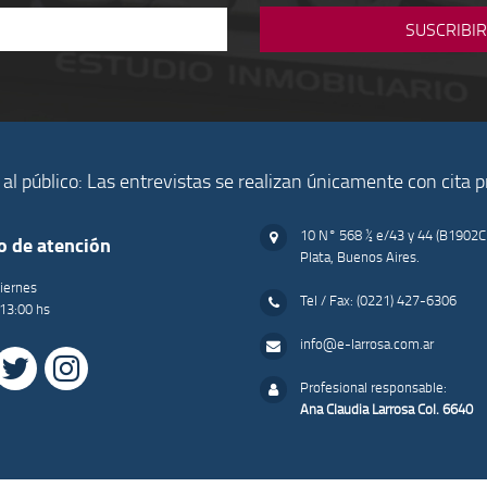
al público: Las entrevistas se realizan únicamente con cita 
10 N° 568 ½ e/43 y 44 (B1902C
o de atención
Plata, Buenos Aires.
iernes
Tel / Fax: (0221) 427-6306
 13:00 hs
info@e-larrosa.com.ar
Profesional responsable:
Ana Claudia Larrosa Col. 6640