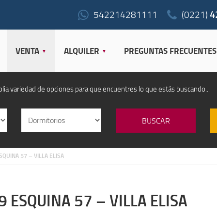
542214281111
(0221)
4
VENTA
ALQUILER
PREGUNTAS FRECUENTES
a variedad de opciones para que encuentres lo que estás buscando...
SQUINA 57 – VILLA ELISA
9 ESQUINA 57 – VILLA ELISA