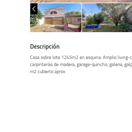
Warning
: Use of undefined constant php - assumed 'php' (thi
larrosa.com.ar/htdocs/wp-content/themes/larrosa2015/s
Descripción
Casa sobre lote 1245m2 en esquina. Amplio living-co
carpinterías de madera, garage-quincho, galeria, ga
m2 cubierto aprox.