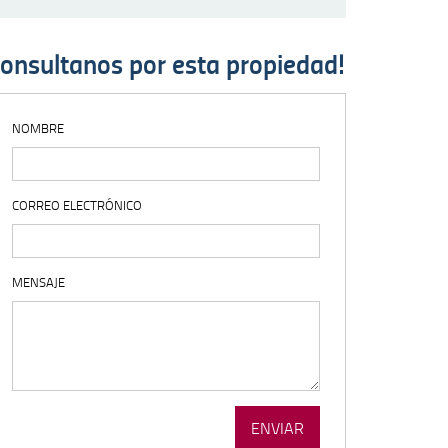
g
: Use of undefined constant php - assumed 'php' (this will throw an Error in a
a.com.ar/htdocs/wp-content/themes/larrosa2015/single-venta.php
on line
5
onsultanos por esta propiedad!
NOMBRE
CORREO ELECTRÓNICO
MENSAJE