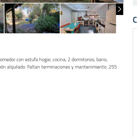
s will throw an Error in a future version of PHP) in
/www/e-
Warnin
ingle-venta.php
on line
59
larros
C
medor con estufa hogar, cocina, 2 dormitorios, bano,
lpón alquilado. Faltan terminaciones y mantenimiento. 255